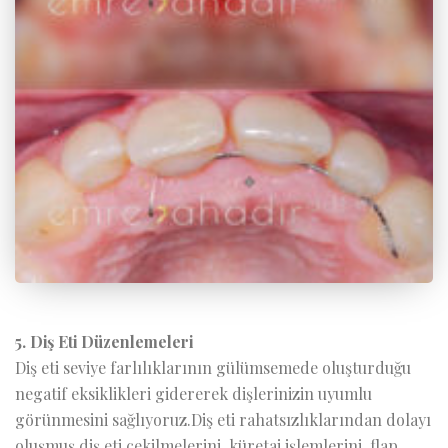
5. Diş Eti Düzenlemeleri
Diş eti seviye farlılıklarının gülümsemede oluşturduğu
negatif eksiklikleri gidererek dişlerinizin uyumlu
görünmesini sağlıyoruz.Diş eti rahatsızlıklarından dolayı
oluşmuş diş eti çekilmelerini, küretaj işlemlerini, flap